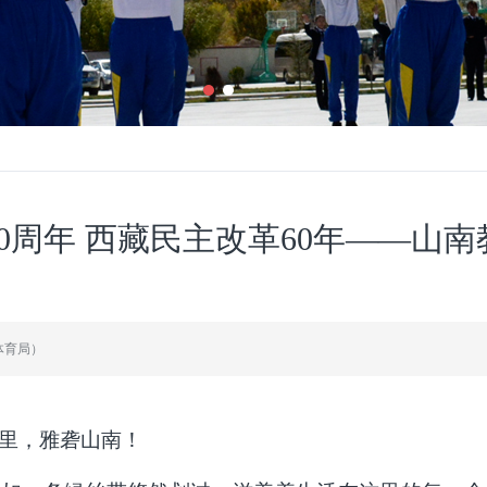
0周年 西藏民主改革60年——山
体育局）
里，雅砻山南！