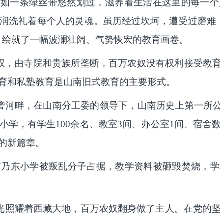
如一条绿丝带悠然划过，滋养着生活在这里的每一个
润洗礼着每个人的灵魂。虽历经过坎坷，遭受过磨难，
，绘就了一幅波澜壮阔、气势恢宏的教育画卷。
，由寺院和贵族所垄断，百万农奴没有权利接受教育，
育和私塾教育是山南旧式教育的主要形式。
过雅砻河畔，在山南分工委的领导下，山南历史上第一所
小学，有学生100余名、教室3间、办公室1间、宿
的新篇章。
山南乃东小学被叛乱分子占据，教学资料被砸毁焚烧，
革的曙光照耀着西藏大地，百万农奴翻身做了主人。在党