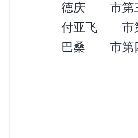
德
庆
市第
付
亚
飞
市
巴
桑
市第