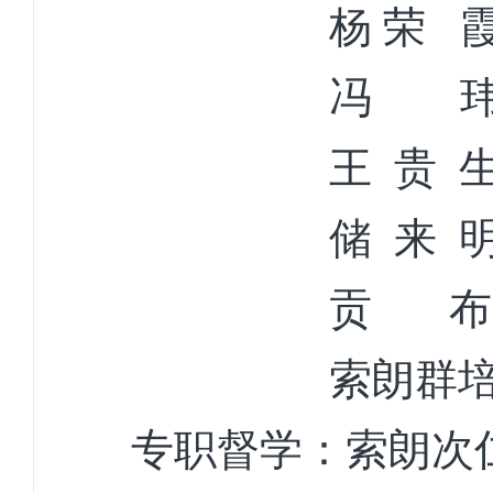
杨
荣
冯
王
贵
储
来
贡
布
索朗群
专职督学：
索朗次