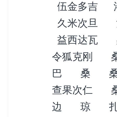
伍金多吉
久米次旦
益西达瓦
令狐克刚
巴
桑
查果次仁
边
琼