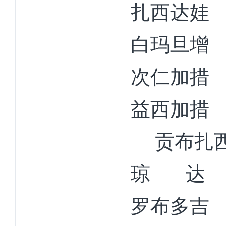
扎西达娃
白玛旦
次仁加措
益西加措
贡布
琼
达
罗布多