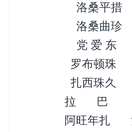
洛桑平措
洛桑曲珍
党
爱
东
罗布顿珠
扎西珠久
拉
巴
阿旺年扎