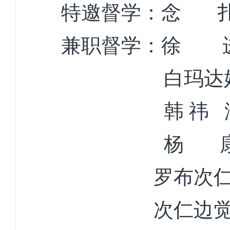
特邀督学
：念
兼职督学：
徐
白玛达
韩
祎
杨
罗布次
次仁边