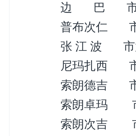
边
巴
普布次仁
张
江
波
市
尼玛扎西
索朗德吉
索朗卓玛
索朗次吉