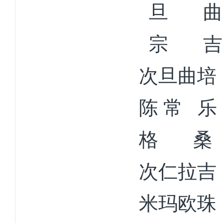
旦
曲
宗
吉
次旦曲培
陈
常
乐
格
桑
次仁拉吉
米玛欧珠