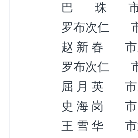
巴
珠
罗布次仁
赵
新
春
市
罗布次仁
屈
月
英
市
史
海
岗
市
王
雪
华
市