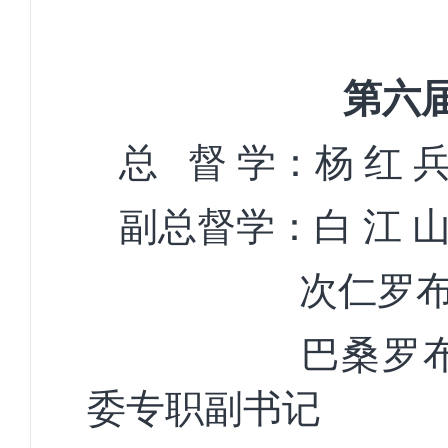
第
六
总
督
学
：杨
红
副总督学：
白
江
次仁
罗
巴桑
委专职副书记